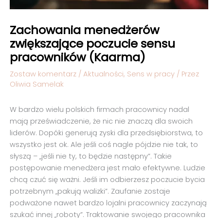
Zachowania menedżerów
zwiększające poczucie sensu
pracowników (Kaarma)
Zostaw komentarz
/
Aktualności
,
Sens w pracy
/ Przez
Oliwia Samelak
W bardzo wielu polskich firmach pracownicy nadal
mają przeświadczenie, że nic nie znaczą dla swoich
liderów. Dopóki generują zyski dla przedsiębiorstwa, to
wszystko jest ok. Ale jeśli coś nagle pójdzie nie tak, to
słyszą – „jeśli nie ty, to będzie następny”. Takie
postępowanie menedżera jest mało efektywne. Ludzie
chcą czuć się ważni. Jeśli im odbierzesz poczucie bycia
potrzebnym „pakują walizki”. Zaufanie zostaje
podważone nawet bardzo lojalni pracownicy zaczynają
szukać innej „roboty”. Traktowanie swojego pracownika