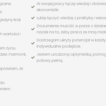
iązane.
W swojej pracy łączę wiedzę i doświa
ekonomistki.
i.
Lubię łączyć wiedzę z praktyką i wie
 jedyny krok
Zrozumienie musi iść w parze z dział
nacisk na to, żeby praca ze mną miał
 wartości i
Dostrzegam ukryty potencjał w każdym
indywidualne podejście.
m życiu:
ie i harmonii,
Jestem urodzoną optymistką, pomogę
połowy pełną.
 sprawiam, że
 do
eniem.