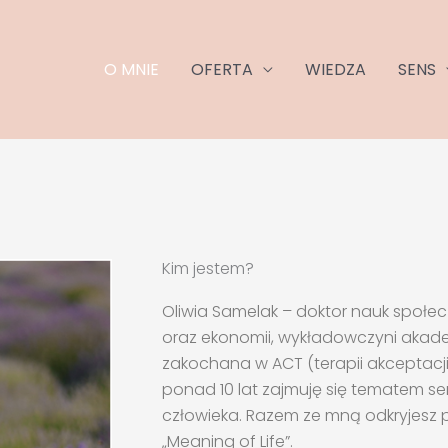
O MNIE
OFERTA
WIEDZA
SENS
Kim jestem?
Oliwia Samelak – doktor nauk społec
oraz ekonomii, wykładowczyni akad
zakochana w ACT (terapii akceptacj
ponad 10 lat zajmuję się tematem sen
człowieka. Razem ze mną odkryjesz
„Meaning of Life”.