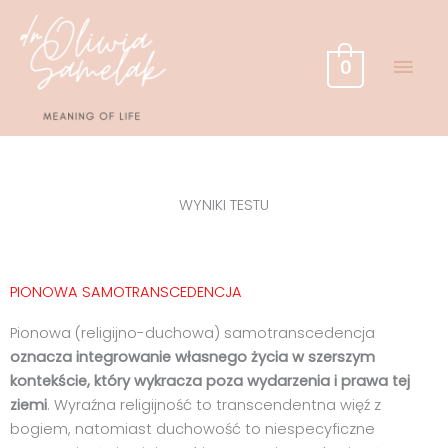
Przejdź
GŁÓ
do
treści
MEN
0
WYNIKI TESTU
PIONOWA SAMOTRANSCEDENCJA
Pionowa (religijno-duchowa) samotranscedencja
oznacza integrowanie własnego życia w szerszym
kontekście, który wykracza poza wydarzenia i prawa tej
ziemi
. Wyraźna religijność to transcendentna więź z
bogiem, natomiast duchowość to niespecyficzne