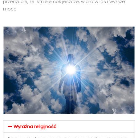
przeczucie, że istnieje coś jeszcze, wiara w los i wyższe
moce.
Wyraźna religijność