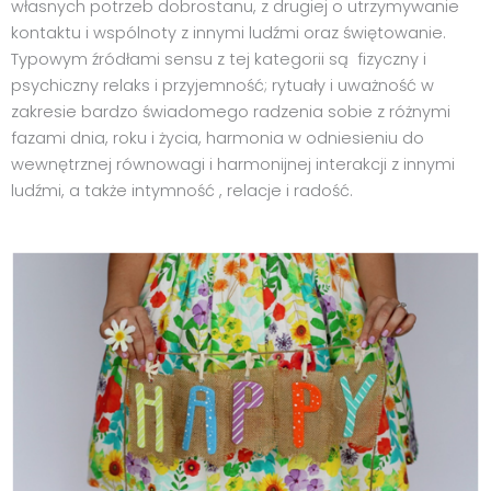
własnych potrzeb dobrostanu, z drugiej o utrzymywanie
kontaktu i wspólnoty z innymi ludźmi oraz świętowanie.
Typowym źródłami sensu z tej kategorii są fizyczny i
psychiczny relaks i przyjemność; rytuały i uważność w
zakresie bardzo świadomego radzenia sobie z różnymi
fazami dnia, roku i życia, harmonia w odniesieniu do
wewnętrznej równowagi i harmonijnej interakcji z innymi
ludźmi, a także intymność , relacje i radość.