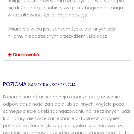
Religijność stanowi ważną część życia. Z wiary czerpie
się dużo energii, osobisty związek z bogiem pomaga
w kształtowaniu życia i daje nadzieję.
„Wiara dla wielu jest sensem życia, dla innych zaś
nikomu niepotrzebnym przeżytkiem”. Lila Kacz
Duchowość
POZIOMA
SAMOTRANSCEDENCJA
Pozioma samotranscedencja oznacza przejmowanie
odpowiedzialności za siebie lub za innych. Wyjście poza
samego siebie dzięki zaangażowaniu na rzecz innych ludzi
lub natury, ale także zaniechanie aktualnych pragnień i
potrzeb na rzecz większego celu, jakim jest zdrowie czy
osiągnięcie samowiedzy, idzie w parze z poczuciem, że to,