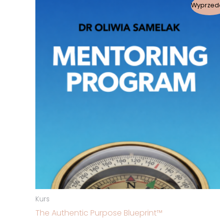
Pierwotna
Aktualna
Wyprzed
cena
cena
wynosiła:
wynosi:
8000,00 zł.
3800,00 zł.
Kurs
The Authentic Purpose Blueprint™