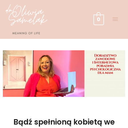
Przejdź
GŁÓ
do
treści
MEN
0
Bądź spełnioną kobietą we